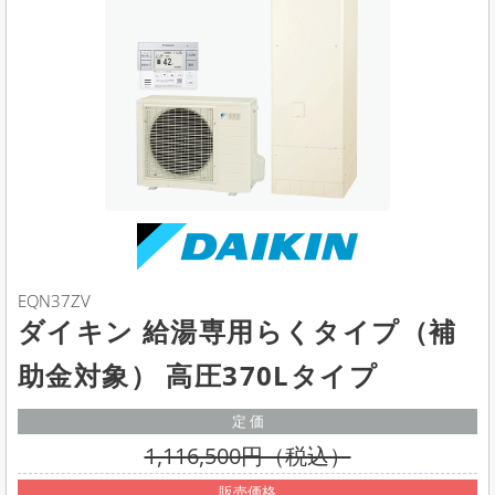
EQN37ZV
ダイキン 給湯専用らくタイプ（補
助金対象） 高圧370Lタイプ
定 価
1,116,500円（税込）
販売価格