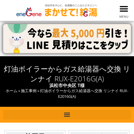
MENU
灯油ボイラーからガス給湯器へ交換 リ
ンナイ RUX-E2016G(A)
浜松市中央区 T様
ホーム
»
施工事例
»
灯油ボイラーからガス給湯器へ交換 リンナイ RUX-
E2016G(A)