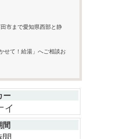
下田市まで愛知県西部と静
まかせて！給湯」へご相談お
カー
ナイ
期間
時間