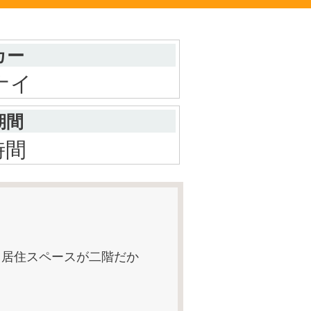
カー
ナイ
期間
時間
。居住スペースが二階だか