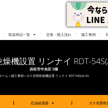
取扱商品一覧
交換・購入流れ
施工事例
機設置 リンナイ RDT-54S(A
浜松市中央区 S様
ホーム
»
施工事例
»
ガス衣類乾燥機設置 リンナイ RDT-54S(A)-SV
石油給湯器
ガス衣類乾