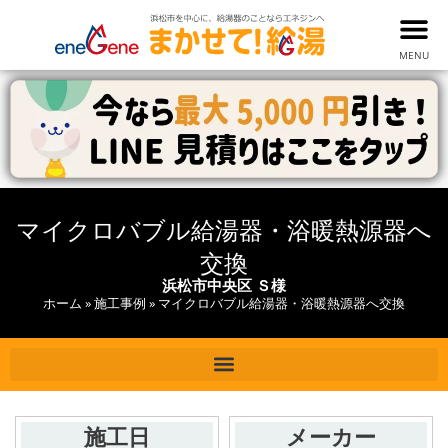
MENU
マイクロバブル給湯器・浴暖熱源器へ
交換
浜松市中央区 Ｓ様
ホーム
»
施工事例
»
マイクロバブル給湯器・浴暖熱源器へ交換
施工日
メーカー