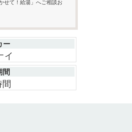
まかせて！給湯」へご相談お
カー
ナイ
期間
時間