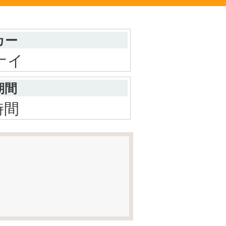
カー
ナイ
期間
時間