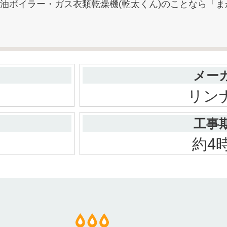
油ボイラー・ガス衣類乾燥機(乾太くん)のことなら「
メー
リン
工事
約4