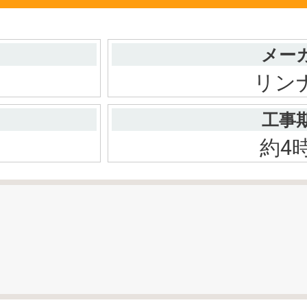
メー
リン
工事
約4