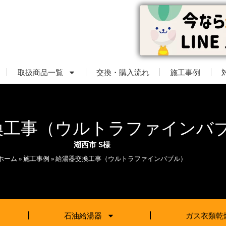
取扱商品一覧
交換・購入流れ
施工事例
換工事（ウルトラファインバ
湖西市 S様
ホーム
»
施工事例
»
給湯器交換工事（ウルトラファインバブル）
石油給湯器
ガス衣類乾