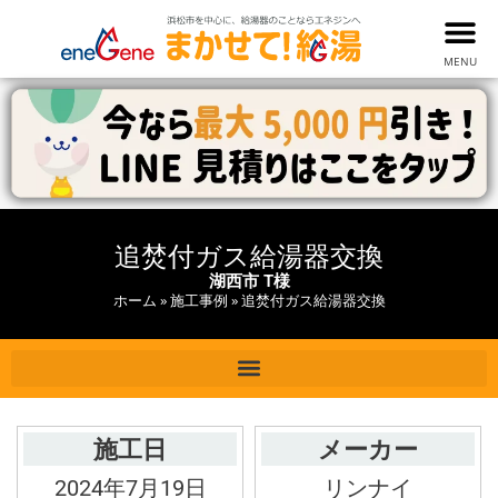
MENU
追焚付ガス給湯器交換
湖西市 T様
ホーム
»
施工事例
»
追焚付ガス給湯器交換
施工日
メーカー
2024年7月19日
リンナイ