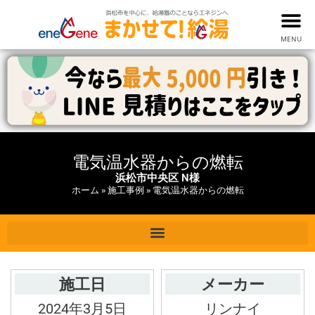
MENU
電気温水器からの燃転
浜松市中央区 N様
ホーム
»
施工事例
»
電気温水器からの燃転
施工日
メーカー
2024年3月5日
リンナイ