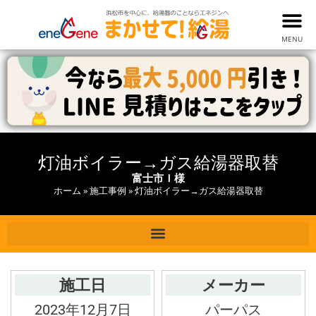
MENU
灯油ボイラー→ガス給湯器取替
富士市Ｉ様
ホーム
»
施工事例
»
灯油ボイラー→ガス給湯器取替
施工日
メーカー
2023年12月7日
パーパス